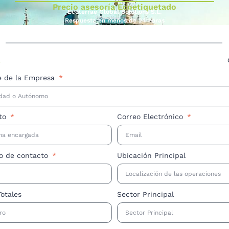
Precio asesoría Ecoetiquetado
Ecoterrae Global Solutions S.L.
Respuesta en menos de 24 horas
a
 de la Empresa
to
Correo Electrónico
no de contacto
Ubicación Principal
otales
Sector Principal