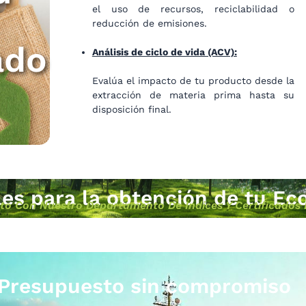
el uso de recursos, reciclabilidad o
reducción de emisiones.
ado
Análisis de ciclo de vida (ACV):
Evalúa el impacto de tu producto desde la
extracción de materia prima hasta su
disposición final.
les para la obtención de tu Ec
o Con Nuestro Departamento De Índices Y Certificados 
Presupuesto sin compromiso