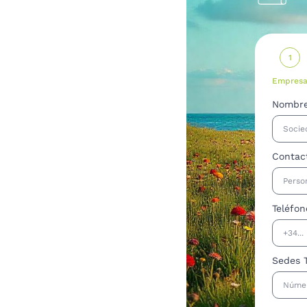
1
Empres
Nombre
Contac
Teléfo
Sedes T