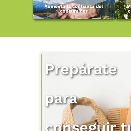
Aumenta la confianza del
M
consumidor
c
Prepárate
para
conseguir t