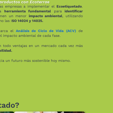
 productos con Ecoterrae
las empresas a implementar el
Ecoetiquetado
.
na
herramienta fundamental
para
identificar
enen un menor
impacto ambiental
, utilizando
o las I
SO 14024 y 14025.
barca el
Análisis de Ciclo de Vida
(ACV)
de
l impacto ambiental de cada fase.
 todo ventajas en un mercado cada vez más
bilidad.
cia un futuro más sostenible hoy mismo.
tado?