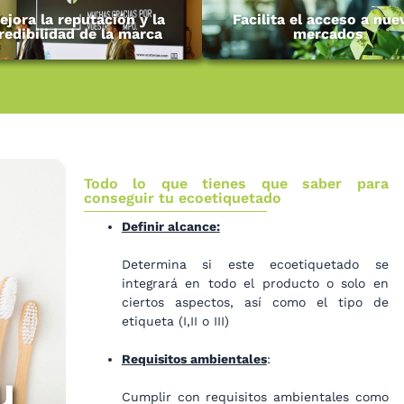
ejora la reputación y la
Facilita el acceso a nue
redibilidad de la marca
mercados
Todo lo que tienes que saber para
conseguir tu ecoetiquetado
Definir alcance:
Determina si este ecoetiquetado se
integrará en todo el producto o solo en
ciertos aspectos, así como el tipo de
etiqueta (I,II o III)
Requisitos ambientales
:
u
Cumplir con requisitos ambientales como