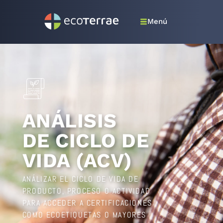
Menú
ANÁLISIS
DE CICLO DE
VIDA (ACV)
ANÁLIZAR EL CICLO DE VIDA DE
PRODUCTO, PROCESO O ACTIVIDAD
PARA ACCEDER A CERTIFICACIONES
COMO ECOETIQUETAS O MAYORES