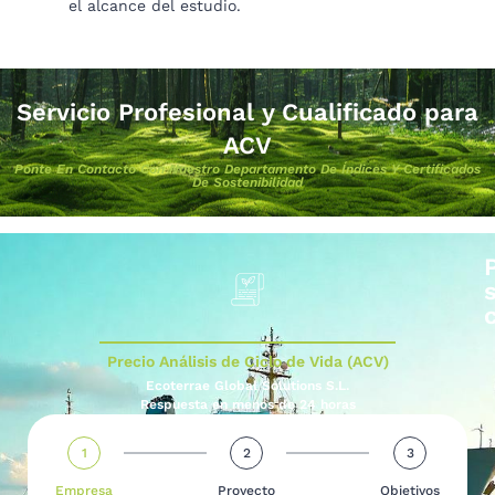
el alcance del estudio.
Servicio Profesional y Cualificado para
ACV
Ponte En Contacto Con Nuestro Departamento De Índices Y Certificados
De Sostenibilidad
Precio Análisis de Ciclo de Vida (ACV)
Ecoterrae Global Solutions S.L.
Respuesta en menos de 24 horas
1
2
3
Empresa
Proyecto
Objetivos