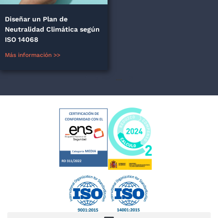
Diseñar un Plan de
Neutralidad Climática según
ISO 14068
Más información >>
1
2
3
…
8