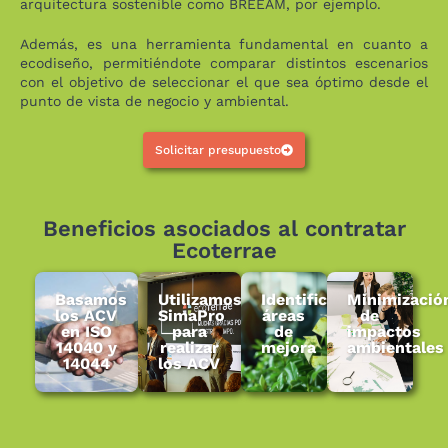
arquitectura sostenible como BREEAM, por ejemplo.
Además, es una herramienta fundamental en cuanto a
ecodiseño, permitiéndote comparar distintos escenarios
con el objetivo de seleccionar el que sea óptimo desde el
punto de vista de negocio y ambiental.
Solicitar presupuesto
Beneficios asociados al contratar
Ecoterrae
Basamos
Utilizamos
Identifica
Minimizació
los ACV
SimaPro
áreas
de
en ISO
para
de
impactos
14040 y
realizar
mejora
ambientales
14044
los ACV