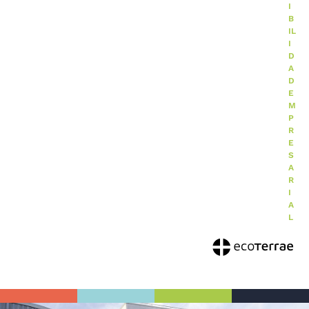
I
B
IL
I
D
A
D
E
M
P
R
E
S
A
R
I
A
L