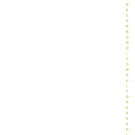
D
E
C
A
R
B
O
N
O
|
C
O
N
S
U
L
T
O
R
E
S
E
S
G
|