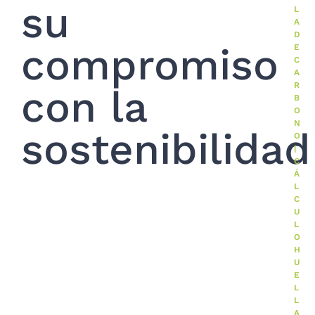
su
L
A
D
compromiso
E
C
A
R
con la
B
O
N
sostenibilidad
O
|
C
Á
L
C
U
L
O
H
U
E
L
L
A