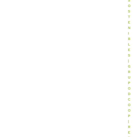
S
O
S
T
E
N
I
B
L
E
S
|
G
R
U
P
O
D
C
O
O
P
|
R
E