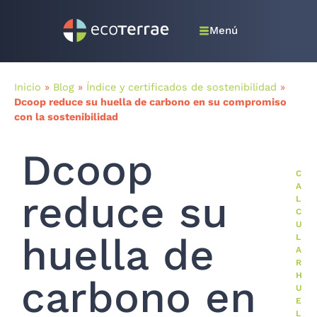
Menú
Inicio
»
Blog
»
Índice y certificados de sostenibilidad
»
Dcoop reduce su huella de carbono en su compromiso
con la sostenibilidad
Dcoop
C
A
reduce su
L
C
U
huella de
L
A
R
H
carbono en
U
E
L