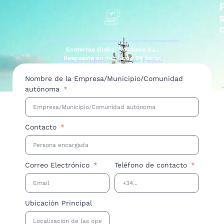
Ecoterrae Global Solutions S.L.
Respuesta en menos de 24 horas
Precio implementación PMCC
Nombre de la Empresa/Municipio/Comunidad
autónoma
Contacto
Correo Electrónico
Teléfono de contacto
Ubicación Principal