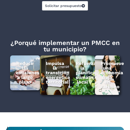
Solicitar presupuesto
¿Porqué implementar un PMCC en
tu municipio?
Reduce
Impulsa
Refuerza
Promueve
las
la
la
una
emisiones
transición
planificación
economía
a largo
energética
climática
baja
plazo
territorial
local
en
carbono