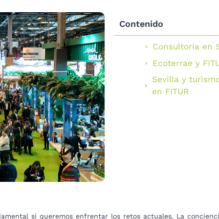
Contenido
Consultoría en 
Ecoterrae y FIT
Sevilla y turism
en FITUR
amental si queremos enfrentar los retos actuales. La concienc