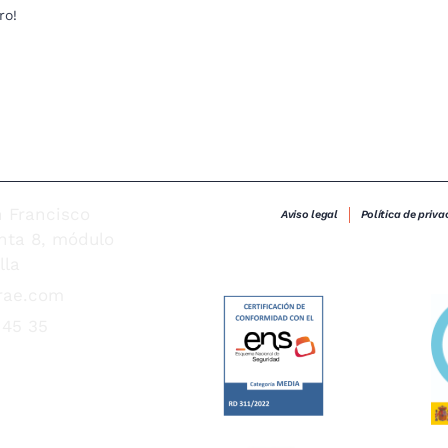
ro!
n Francisco
Aviso legal
Política de priva
anta 8, módulo
lla
rae.com
 45 35