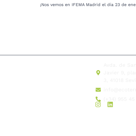
¡Nos vemos en IFEMA Madrid el día 23 de ene
Avda. de Sa
Javier 9, pl
3, 41018 Sevi
info@ecoter
(+34) 955 45