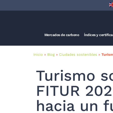
Mercados de carbono
Índices y certific
Inicio
»
Blog
»
Ciudades sostenibles
»
Turism
Turismo so
FITUR 202
hacia un 