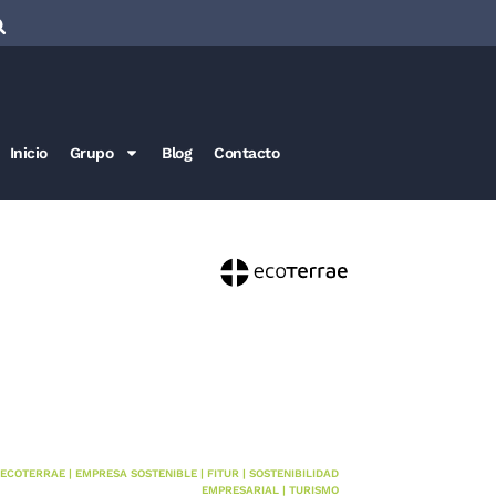
Inicio
Grupo
Blog
Contacto
ECOTERRAE
|
EMPRESA SOSTENIBLE
|
FITUR
|
SOSTENIBILIDAD
EMPRESARIAL
|
TURISMO