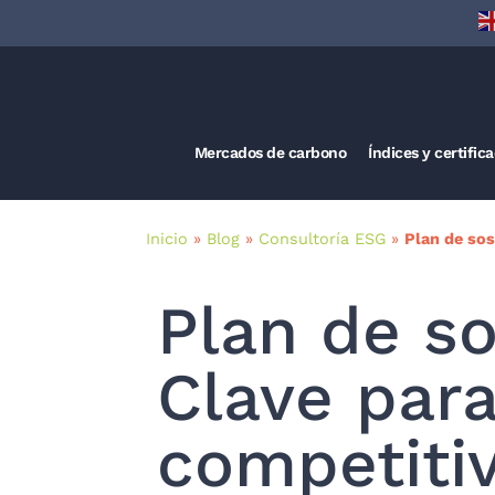
Mercados de carbono
Índices y certific
Inicio
»
Blog
»
Consultoría ESG
»
Plan de sos
Plan de so
Clave para
competiti