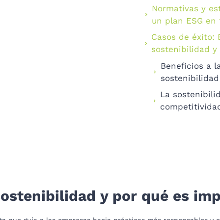
Normativas y e
un plan ESG en
Casos de éxito:
sostenibilidad 
Beneficios a l
sostenibilida
La sostenibil
competitivida
ostenibilidad y por qué es im
a que guía a las empresas hacia prácticas más responsables y ef