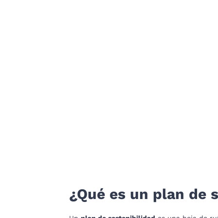
¿Qué es un plan de s
Un
plan de sostenibilidad
es una hoja de rut