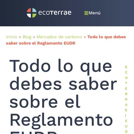
Menú
Inicio
»
Blog
»
Mercados de carbono
»
Todo lo que debes
saber sobre el Reglamento EUDR
Todo lo que
E
C
debes saber
O
T
E
sobre el
R
R
A
E
Reglamento
|
E
U
D