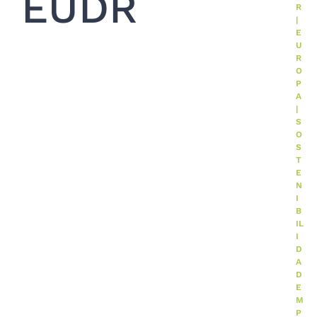
EUDR
R
|
E
U
R
O
P
A
|
S
O
S
T
E
N
I
B
IL
I
D
A
D
E
M
P