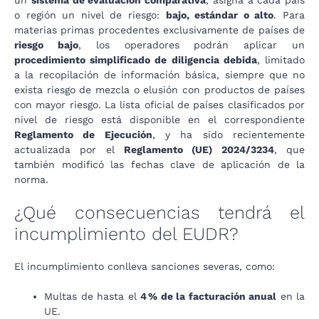
un
sistema de evaluación comparativa
, asigna a cada país
o región un nivel de riesgo:
bajo, estándar o alto
. Para
materias primas procedentes exclusivamente de países de
riesgo bajo
, los operadores podrán aplicar un
procedimiento simplificado de diligencia debida
, limitado
a la recopilación de información básica, siempre que no
exista riesgo de mezcla o elusión con productos de países
con mayor riesgo. La lista oficial de países clasificados por
nivel de riesgo está disponible en el correspondiente
Reglamento de Ejecución
, y ha sido recientemente
actualizada por el
Reglamento (UE) 2024/3234
, que
también modificó las fechas clave de aplicación de la
norma.
¿Qué consecuencias tendrá el
incumplimiento del EUDR?
El incumplimiento conlleva sanciones severas, como:
Multas de hasta el
4 % de la facturación anual
en la
UE.