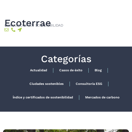
Ecoterrae
CONSULTORÍA EN SOSTENIBILIDAD
Categorías
Actualidad
Casos de éxito
Blog
Ciudades sostenibles
Consultoría ESG
Índice y certificados de sostenibilidad
Mercados de carbono