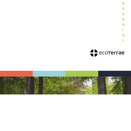
R
E
S
A
R
I
A
L