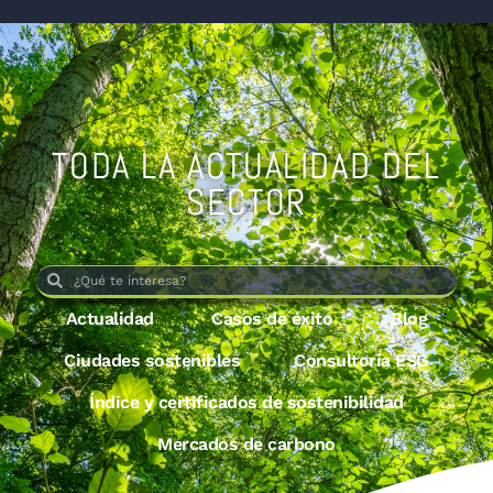
TODA LA ACTUALIDAD DEL
SECTOR
Actualidad
Casos de éxito
Blog
Ciudades sostenibles
Consultoría ESG
Índice y certificados de sostenibilidad
Mercados de carbono