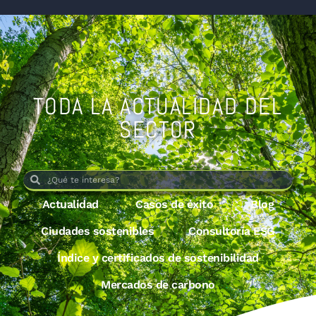
TODA LA ACTUALIDAD DEL
SECTOR
Actualidad
Casos de éxito
Blog
Ciudades sostenibles
Consultoría ESG
Índice y certificados de sostenibilidad
Mercados de carbono