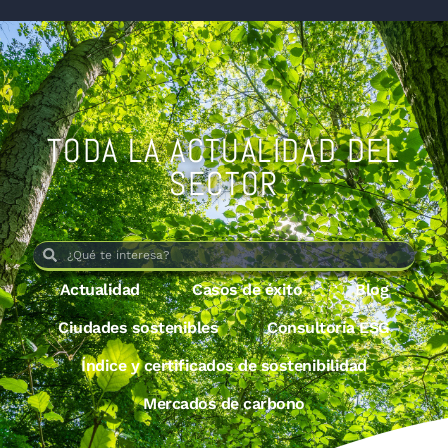
TODA LA ACTUALIDAD DEL
SECTOR
Actualidad
Casos de éxito
Blog
Ciudades sostenibles
Consultoría ESG
Índice y certificados de sostenibilidad
Mercados de carbono