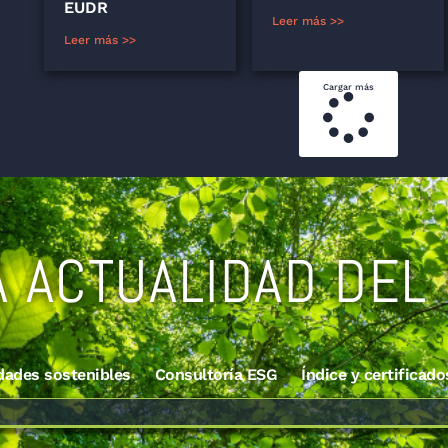
EUDR
Leer más >>
Leer más >>
Cargar más
A ACTUALIDAD DEL
dades sostenibles
Consultoría ESG
Índice y certificado