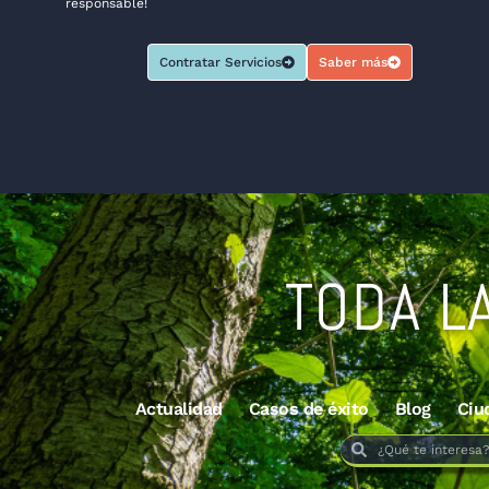
responsable!
Contratar Servicios
Saber más
TODA L
Actualidad
Casos de éxito
Blog
Ciu