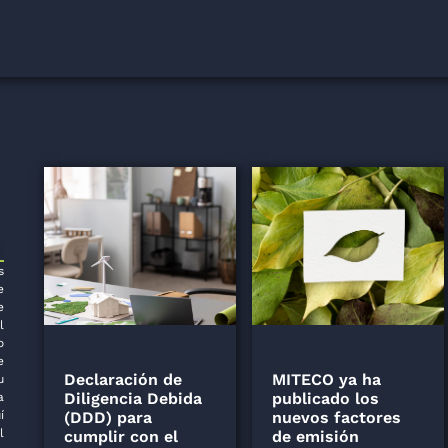
s
e
e
l
o
e
Declaración de
MITECO ya ha
u
Diligencia Debida
publicado los
a
(DDD) para
nuevos factores
í
l
cumplir con el
de emisión