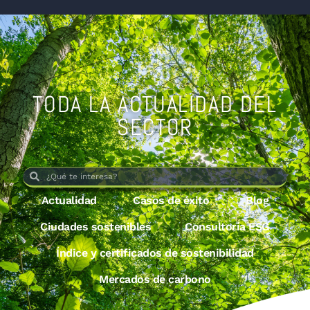
TODA LA ACTUALIDAD DEL
SECTOR
Actualidad
Casos de éxito
Blog
Ciudades sostenibles
Consultoría ESG
Índice y certificados de sostenibilidad
Mercados de carbono