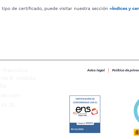
 tipo de certificado, puede visitar nuestra sección
«Índices y cer
n Francisco
Aviso legal
Política de priva
anta 8, módulo
lla
rae.com
 45 35