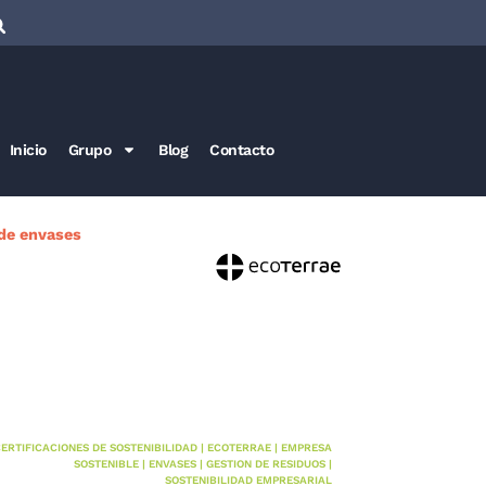
Inicio
Grupo
Blog
Contacto
 de envases
ERTIFICACIONES DE SOSTENIBILIDAD
|
ECOTERRAE
|
EMPRESA
SOSTENIBLE
|
ENVASES
|
GESTION DE RESIDUOS
|
SOSTENIBILIDAD EMPRESARIAL