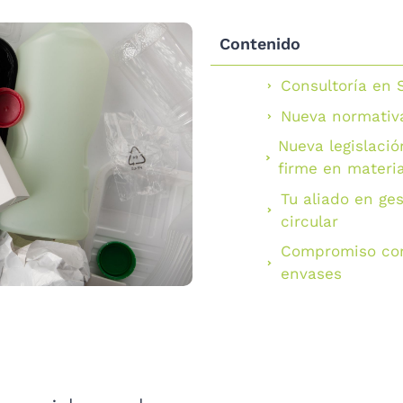
Contenido
Consultoría en 
Nueva normativ
Nueva legislaci
firme en materia
Tu aliado en ge
circular
Compromiso con 
envases