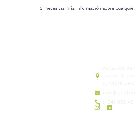
Si necesitas más información sobre cualquier
Avda. de Sa
Javier 9, pl
3, 41018 Sevi
info@ecoter
(+34) 955 45