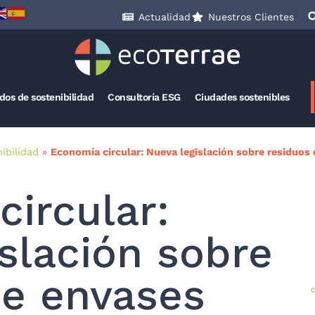
Actualidad
Nuestros Clientes
ados de sostenibilidad
Consultoría ESG
Ciudades sostenibles
ibilidad
»
Economía circular: Nueva legislación sobre residuos
ircular:
slación sobre
de envases
C