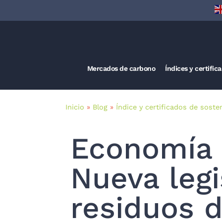
Mercados de carbono
Índices y certific
Inicio
»
Blog
»
Índice y certificados de sosten
Economía c
Nueva legi
residuos 