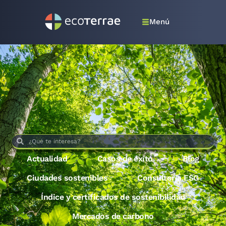
Menú
Actualidad
Casos de éxito
Blog
Ciudades sostenibles
Consultoría ESG
Índice y certificados de sostenibilidad
Mercados de carbono