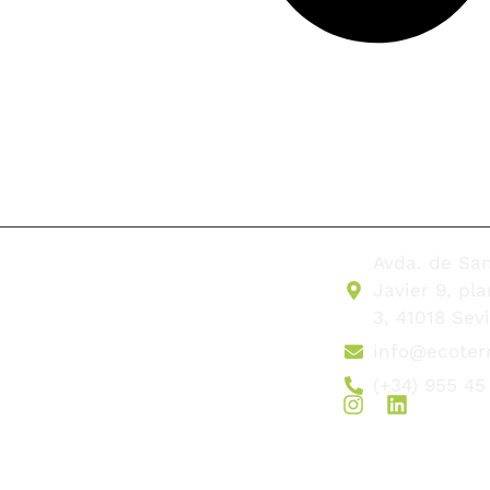
Avda. de Sa
Javier 9, pl
3, 41018 Sevi
info@ecoter
(+34) 955 45