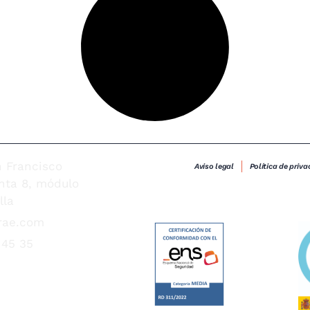
n Francisco
Aviso legal
Política de priva
anta 8, módulo
lla
rae.com
 45 35